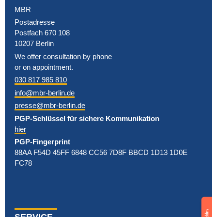
MBR
Postadresse
Postfach 670 108
10207 Berlin
We offer consultation by phone
or on appointment.
030 817 985 810
info@mbr-berlin.de
presse@mbr-berlin.de
PGP-Schlüssel für sichere Kommunikation
hier
PGP-Fingerprint
88AA F54D 45FF 6848 CC56 7D8F BBCD 1D13 1D0E
FC78
Support
us
SERVICE