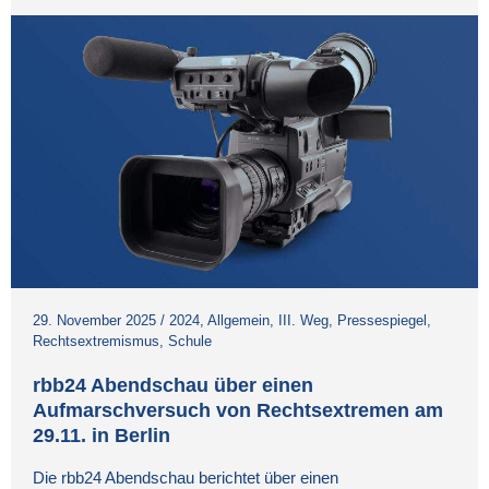
29. November 2025
/
2024
,
Allgemein
,
III. Weg
,
Pressespiegel
,
Rechtsextremismus
,
Schule
rbb24 Abendschau über einen
Aufmarschversuch von Rechtsextremen am
29.11. in Berlin
Die rbb24 Abendschau berichtet über einen