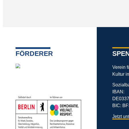
FÖRDERER
SPE
Verein 
Kultur i
Sozialb
IBAN:
DE0337
BIC: 
Jetzt un