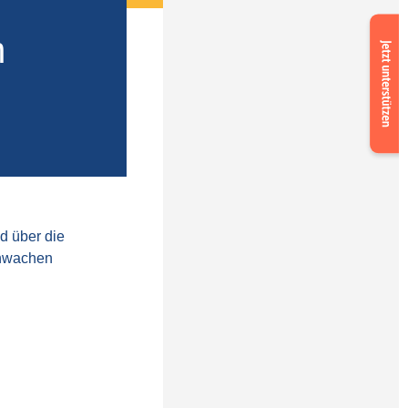
Suppor
m
us
now
d über die
chwachen