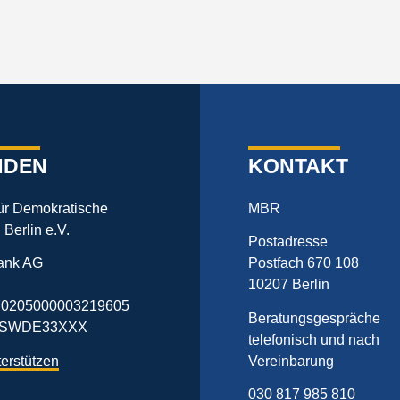
NDEN
KONTAKT
für Demokratische
MBR
n Berlin e.V.
Postadresse
ank AG
Postfach 670 108
10207 Berlin
0205000003219605
Beratungsgespräche
BFSWDE33XXX
telefonisch und nach
terstützen
Vereinbarung
030 817 985 810