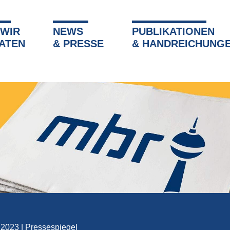
 WIR
NEWS
PUBLIKATIONEN
»
Pressespiegel
»
MBR-Mitarbeiter Ulf Balmer im Interview mit
ATEN
& PRESSE
& HANDREICHUNG
 2023
|
Pressespiegel