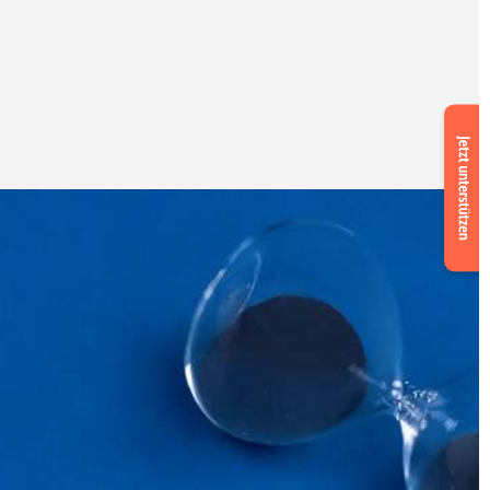
Suppor
us
now