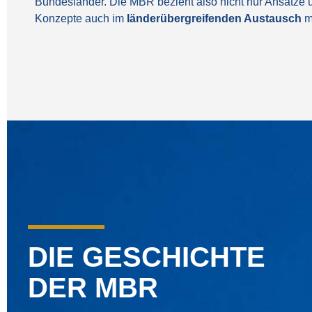
Bundesländer. Die MBR bezieht also nicht nur Ansätze un
Konzepte auch im
länderübergreifenden Austausch
mi
DIE GESCHICHTE
DER MBR