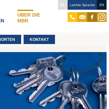
Search
Leichte Sprache
EN
for:
ÜBER DIE
tel
mail
facebook
instagr
EN
MBR
WORTEN
KONTAKT