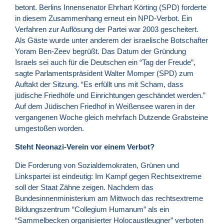
betont. Berlins Innensenator Ehrhart Körting (
SPD
) forderte
in diesem Zusammenhang erneut ein NPD-Verbot. Ein
Verfahren zur Auflösung der Partei war 2003 gescheitert.
Als Gäste wurde unter anderem der israelische Botschafter
Yoram Ben-Zeev begrüßt. Das Datum der Gründung
Israels sei auch für die Deutschen ein “Tag der Freude”,
sagte Parlamentspräsident Walter Momper (
SPD
) zum
Auftakt der Sitzung. “Es erfüllt uns mit Scham, dass
jüdische Friedhöfe und Einrichtungen geschändet werden.”
Auf dem Jüdischen Friedhof in Weißensee waren in der
vergangenen Woche gleich mehrfach Dutzende Grabsteine
umgestoßen worden.
Steht Neonazi-Verein vor einem Verbot?
Die Forderung von Sozialdemokraten, Grünen und
Linkspartei ist eindeutig: Im Kampf gegen Rechtsextreme
soll der Staat Zähne zeigen. Nachdem das
Bundesinnenministerium am Mittwoch das rechtsextreme
Bildungszentrum “Collegium Humanum” als ein
“Sammelbecken organisierter Holocaustleugner” verboten