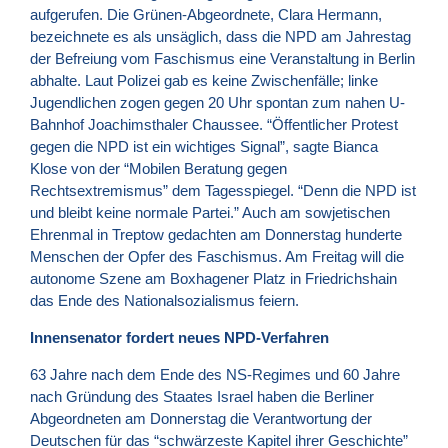
aufgerufen. Die Grünen-Abgeordnete, Clara Hermann,
bezeichnete es als unsäglich, dass die
NPD
am Jahrestag
der Befreiung vom Faschismus eine Veranstaltung in Berlin
abhalte. Laut Polizei gab es keine Zwischenfälle; linke
Jugendlichen zogen gegen 20 Uhr spontan zum nahen U-
Bahnhof Joachimsthaler Chaussee. “Öffentlicher Protest
gegen die
NPD
ist ein wichtiges Signal”, sagte Bianca
Klose von der “Mobilen Beratung gegen
Rechtsextremismus” dem Tagesspiegel. “Denn die
NPD
ist
und bleibt keine normale Partei.” Auch am sowjetischen
Ehrenmal in Treptow gedachten am Donnerstag hunderte
Menschen der Opfer des Faschismus. Am Freitag will die
autonome Szene am Boxhagener Platz in Friedrichshain
das Ende des Nationalsozialismus feiern.
Innensenator fordert neues NPD-Verfahren
63 Jahre nach dem Ende des NS-Regimes und 60 Jahre
nach Gründung des Staates Israel haben die Berliner
Abgeordneten am Donnerstag die Verantwortung der
Deutschen für das “schwärzeste Kapitel ihrer Geschichte”