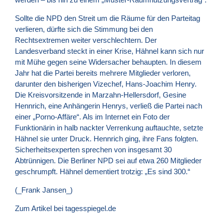
Sollte die
NPD
den Streit um die Räume für den Parteitag
verlieren, dürfte sich die Stimmung bei den
Rechtsextremen weiter verschlechtern. Der
Landesverband steckt in einer Krise, Hähnel kann sich nur
mit Mühe gegen seine Widersacher behaupten. In diesem
Jahr hat die Partei bereits mehrere Mitglieder verloren,
darunter den bisherigen Vizechef, Hans-Joachim Henry.
Die Kreisvorsitzende in Marzahn-Hellersdorf, Gesine
Hennrich, eine Anhängerin Henrys, verließ die Partei nach
einer „Porno-Affäre“. Als im Internet ein Foto der
Funktionärin in halb nackter Verrenkung auftauchte, setzte
Hähnel sie unter Druck. Hennrich ging, ihre Fans folgten.
Sicherheitsexperten sprechen von insgesamt 30
Abtrünnigen. Die Berliner
NPD
sei auf etwa 260 Mitglieder
geschrumpft. Hähnel dementiert trotzig: „Es sind 300.“
(_Frank Jansen_)
Zum Artikel bei tagesspiegel.de