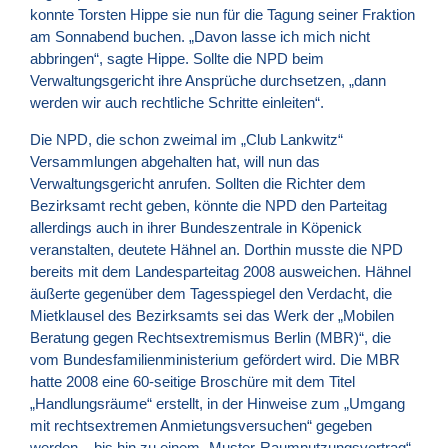
konnte Torsten Hippe sie nun für die Tagung seiner Fraktion
am Sonnabend buchen. „Davon lasse ich mich nicht
abbringen“, sagte Hippe. Sollte die
NPD
beim
Verwaltungsgericht ihre Ansprüche durchsetzen, „dann
werden wir auch rechtliche Schritte einleiten“.
Die
NPD
, die schon zweimal im „Club Lankwitz“
Versammlungen abgehalten hat, will nun das
Verwaltungsgericht anrufen. Sollten die Richter dem
Bezirksamt recht geben, könnte die
NPD
den Parteitag
allerdings auch in ihrer Bundeszentrale in Köpenick
veranstalten, deutete Hähnel an. Dorthin musste die
NPD
bereits mit dem Landesparteitag 2008 ausweichen. Hähnel
äußerte gegenüber dem Tagesspiegel den Verdacht, die
Mietklausel des Bezirksamts sei das Werk der „Mobilen
Beratung gegen Rechtsextremismus Berlin (
MBR
)“, die
vom Bundesfamilienministerium gefördert wird. Die
MBR
hatte 2008 eine 60-seitige Broschüre mit dem Titel
„Handlungsräume“ erstellt, in der Hinweise zum „Umgang
mit rechtsextremen Anmietungsversuchen“ gegeben
werden – bis hin zu einem „Muster-Raumnutzungsvertrag“.