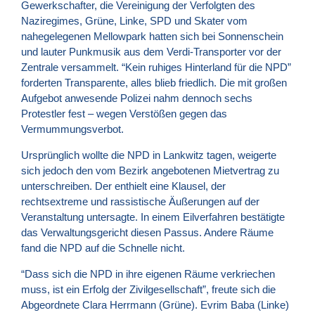
Gewerkschafter, die Vereinigung der Verfolgten des
Naziregimes, Grüne, Linke,
SPD
und Skater vom
nahegelegenen Mellowpark hatten sich bei Sonnenschein
und lauter Punkmusik aus dem Verdi-Transporter vor der
Zentrale versammelt. “Kein ruhiges Hinterland für die NPD”
forderten Transparente, alles blieb friedlich. Die mit großen
Aufgebot anwesende Polizei nahm dennoch sechs
Protestler fest – wegen Verstößen gegen das
Vermummungsverbot.
Ursprünglich wollte die
NPD
in Lankwitz tagen, weigerte
sich jedoch den vom Bezirk angebotenen Mietvertrag zu
unterschreiben. Der enthielt eine Klausel, der
rechtsextreme und rassistische Äußerungen auf der
Veranstaltung untersagte. In einem Eilverfahren bestätigte
das Verwaltungsgericht diesen Passus. Andere Räume
fand die
NPD
auf die Schnelle nicht.
“Dass sich die
NPD
in ihre eigenen Räume verkriechen
muss, ist ein Erfolg der Zivilgesellschaft”, freute sich die
Abgeordnete Clara Herrmann (Grüne). Evrim Baba (Linke)