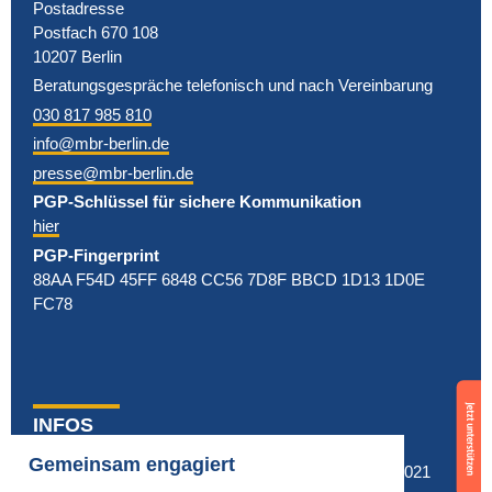
Postadresse
Postfach 670 108
10207 Berlin
Beratungsgespräche telefonisch und nach Vereinbarung
030 817 985 810
info@mbr-berlin.de
presse@mbr-berlin.de
PGP-Schlüssel für sichere Kommunikation
hier
PGP-Fingerprint
88AA F54D 45FF 6848 CC56 7D8F BBCD 1D13 1D0E
FC78
Support
us
INFOS
NPD gewählt
now
der Berliner
Fragen & Antworten
Gemeinsam engagiert
© MBR Berlin 2021
Landesvorstand