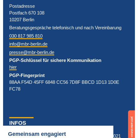
Postadresse
Postfach 670 108
10207 Berlin
Beratungsgespräche telefonisch und nach Vereinbarung
030 817 985 810
info@mbr-berlin.de
presse@mbr-berlin.de
PGP-Schlüssel für sichere Kommunikation
hier
PGP-Fingerprint
88AA F54D 45FF 6848 CC56 7D8F BBCD 1D13 1D0E
FC78
Support
us
INFOS
now
news
Fragen & Antworten
Gemeinsam engagiert
© MBR Berlin 2021
ad-hoc-