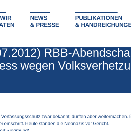
 WIR
NEWS
PUBLIKATIONEN
»
Alter Beitrag
»
(26.07.2012) RBB-Abendschau: Prozess weg
ATEN
& PRESSE
& HANDREICHUNG
2
|
07.2012) RBB-Abendscha
ess wegen Volksverhetz
Verfassungsschutz zwar bekannt, durften aber weitermachen. 
ei einschritt. Heute standen die Neonazis vor Gericht.
bert Siegmund)