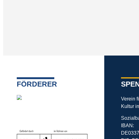
FÖRDERER
SPE
Verein 
Kultur i
Sozialb
IBAN:
DE0337