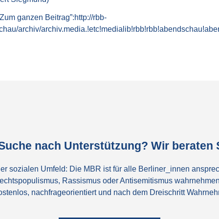
!“Zum ganzen Beitrag”:http://rbb-
chau/archiv/archiv.media.!etc!medialib!rbb!rbb!abendschau!a
 Suche nach Unterstützung? Wir beraten S
er sozialen Umfeld: Die MBR ist für alle Berliner_innen ansprec
echtspopulismus, Rassismus oder Antisemitismus wahrnehmen
 kostenlos, nachfrageorientiert und nach dem Dreischritt Wahrn