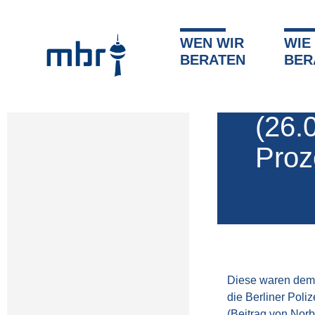
WEN WIR
WIE
»
Angebote & Unterlagen
BERATEN
BER
27. Juli 201
(26.
Proz
Diese waren dem 
die Berliner Poliz
(Beitrag von Nor