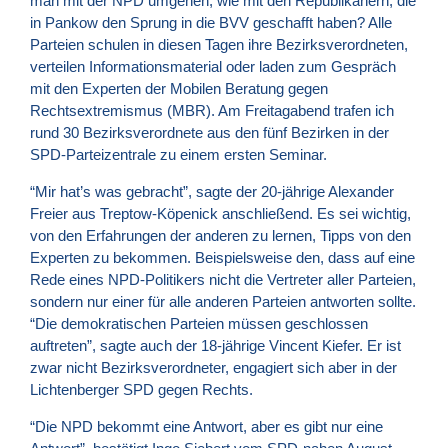
man mit der
NPD
umgehen, wie mit den Republikanern, die
in Pankow den Sprung in die
BVV
geschafft haben? Alle
Parteien schulen in diesen Tagen ihre Bezirksverordneten,
verteilen Informationsmaterial oder laden zum Gespräch
mit den Experten der Mobilen Beratung gegen
Rechtsextremismus (
MBR
). Am Freitagabend trafen ich
rund 30 Bezirksverordnete aus den fünf Bezirken in der
SPD-Parteizentrale zu einem ersten Seminar.
“Mir hat’s was gebracht”, sagte der 20-jährige Alexander
Freier aus Treptow-Köpenick anschließend. Es sei wichtig,
von den Erfahrungen der anderen zu lernen, Tipps von den
Experten zu bekommen. Beispielsweise den, dass auf eine
Rede eines NPD-Politikers nicht die Vertreter aller Parteien,
sondern nur einer für alle anderen Parteien antworten sollte.
“Die demokratischen Parteien müssen geschlossen
auftreten”, sagte auch der 18-jährige Vincent Kiefer. Er ist
zwar nicht Bezirksverordneter, engagiert sich aber in der
Lichtenberger
SPD
gegen Rechts.
“Die
NPD
bekommt eine Antwort, aber es gibt nur eine