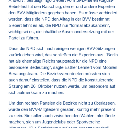
Antwort”, bestätigt Ingo Siebert vom SPD-nahen August-
Bebel-Institut den Ratschlag, den er und andere Experten
den BVV-Mitgliedern gegeben haben. Es müsse verhindert
werden, dass die
NPD
den Alltag in der
BVV
bestimmt.
Siebert lehnt es ab, die
NPD
nur “formal abzukanzeln”,
wichtig sei es, die inhaltliche Auseinandersetzung mit der
Partei zu führen.
Dass die
NPD
sich nach einigen wenigen BVV-Sitzungen
zurückziehen wird, das schließen die Experten aus. “Berlin
hat als ehemalige Reichshauptstadt für die
NPD
eine
besondere Bedeutung”, sagte Esther Lehnert vom Mobilen
Beratungsteam. Die Bezirksverordneten müssten sich
auch darauf einstellen, dass die
NPD
die konstituierende
Sitzung am 26. Oktober nutzen werde, um besonders auf
sich aufmerksam zu machen.
Um den rechten Parteien die Bezirke nicht zu überlassen,
wurde den BVV-Mitgliedern geraten, künftig mehr präsent
zu sein. Sie sollen auch zwischen den Wahlen Infostände
machen, sich um Jugendclubs oder Sportvereine