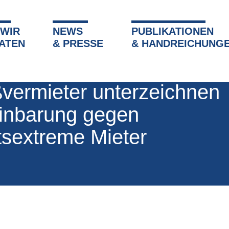
 WIR
NEWS
PUBLIKATIONEN
»
Presseartikel
»
Großvermieter unterzeichnen Vereinbarung g
ATEN
& PRESSE
& HANDREICHUNG
14
|
Pressespiegel
vermieter unterzeichnen
inbarung gegen
tsextreme Mieter