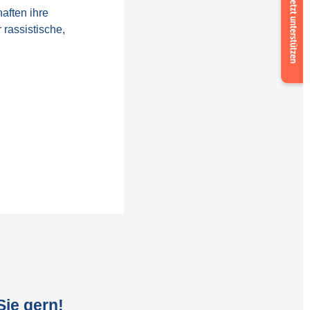
us
aften ihre
 rassistische,
now
ie gern!