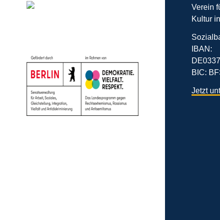
Verein 
Kultur i
Sozialb
IBAN:
DE0337
BIC: 
Jetzt un