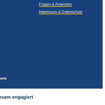
Fragen & Antworten
Impressum & Datenschutz
here
sam engagiert
© MBR Berlin 2021
Deutschland
 CC56