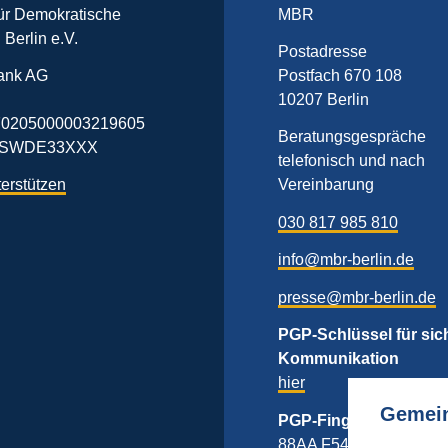
für Demokratische
MBR
n Berlin e.V.
Postadresse
ank AG
Postfach 670 108
10207 Berlin
0205000003219605
Beratungsgespräche
BFSWDE33XXX
telefonisch und nach
terstützen
Vereinbarung
030 817 985 810
info@mbr-berlin.de
presse@mbr-berlin.de
PGP-Schlüssel für sic
Kommunikation
hier
Gemein
PGP-Fingerprint
88AA F54D 45FF 6848