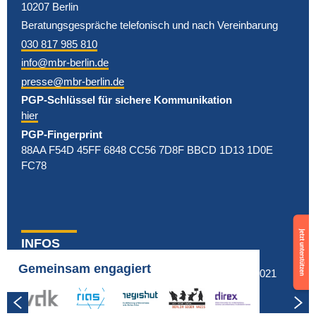
10207 Berlin
Beratungsgespräche telefonisch und nach Vereinbarung
030 817 985 810
info@mbr-berlin.de
presse@mbr-berlin.de
PGP-Schlüssel für sichere Kommunikation
hier
PGP-Fingerprint
88AA F54D 45FF 6848 CC56 7D8F BBCD 1D13 1D0E
FC78
Feld
Support
Tempelhofer
us
INFOS
auf dem
now
Fußballfest
Fragen & Antworten
Gemeinsam engagiert
© MBR Berlin 2021
Berliner
Impressum & Datenschutz
Erstes
vdk
rias
regishut
bgn
direx
Next:
Previous:
NPD-