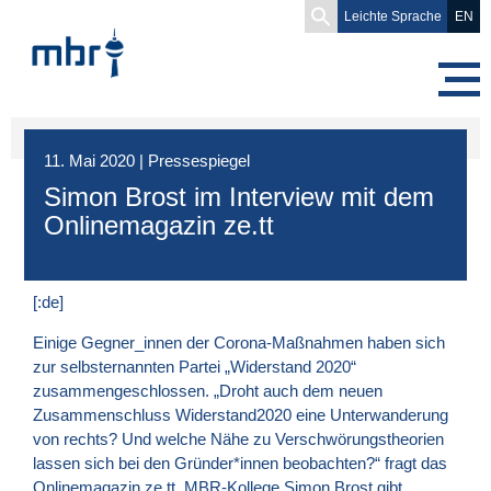
Search
Leichte Sprache
EN
for:
11. Mai 2020
|
Pressespiegel
Simon Brost im Interview mit dem
Onlinemagazin ze.tt
[:de]
Einige Gegner_innen der Corona-Maßnahmen haben sich
zur selbsternannten Partei „Widerstand 2020“
zusammengeschlossen. „Droht auch dem neuen
Zusammenschluss Widerstand2020 eine Unterwanderung
von rechts? Und welche Nähe zu Verschwörungstheorien
lassen sich bei den Gründer*innen beobachten?“ fragt das
Onlinemagazin ze.tt. MBR-Kollege Simon Brost gibt