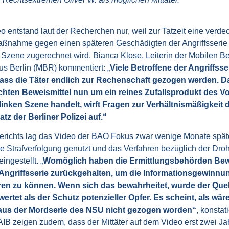
 entstand laut der Recherchen nur, weil zur Tatzeit eine verde
ahme gegen einen späteren Geschädigten der Angriffsserie li
n Szene zugerechnet wird. Bianca Klose, Leiterin der Mobilen 
s Berlin (MBR) kommentiert: „
Viele Betroffene der Angriffsse
ass die Täter endlich zur Rechenschaft gezogen werden. Da
hten Beweismittel nun um ein reines Zufallsprodukt des 
inken Szene handelt, wirft Fragen zur Verhältnismäßigkeit 
z der Berliner Polizei auf.“
erichts lag das Video der BAO Fokus zwar wenige Monate späte
die Strafverfolgung genutzt und das Verfahren bezüglich der Dr
ngestellt. „
Womöglich haben die Ermittlungsbehörden Bewe
Angriffsserie zurückgehalten, um die Informationsgewinnung
ren zu können. Wenn sich das bewahrheitet, wurde der Que
ertet als der Schutz potenzieller Opfer. Es scheint, als wär
us der Mordserie des NSU nicht gezogen worden“
, konstat
B zeigen zudem, dass der Mittäter auf dem Video erst zwei Ja