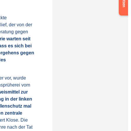
ckte
ef, der von der
Beratung gegen
rie warten seit
ss es sich bei
Vorgehens gegen
des
r vor, wurde
ohsprüherei vom
ismittel zur
 in der linken
llenschutz mal
en zentrale
iert Klose. Die
hre nach der Tat