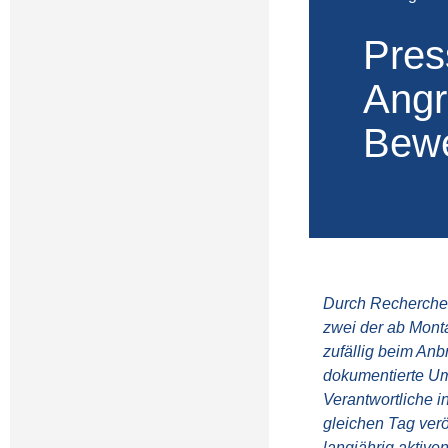
Pres
Angr
Bewe
Durch
Recherche
zwei der ab Mont
zufällig beim Anb
dokumentierte Um
Verantwortliche i
gleichen Tag verö
langjährig aktive