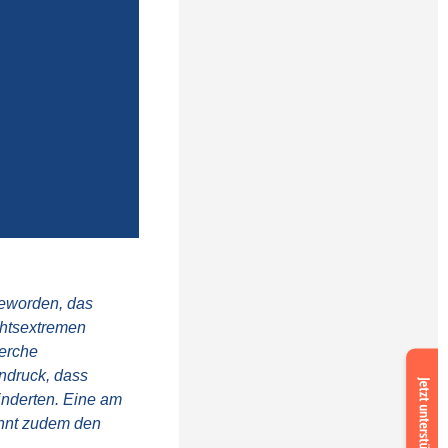
geworden, das
chtsextremen
herche
Suppor
ndruck, dass
us
inderten. Eine am
nt zudem den
now