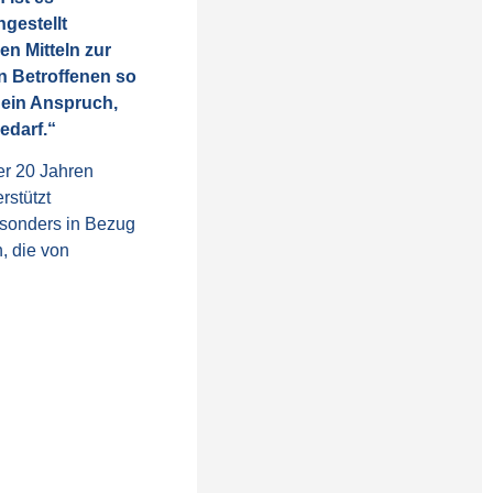
gestellt
n Mitteln zur
n Betroffenen so
 ein Anspruch,
edarf.“
er 20 Jahren
rstützt
esonders in Bezug
, die von