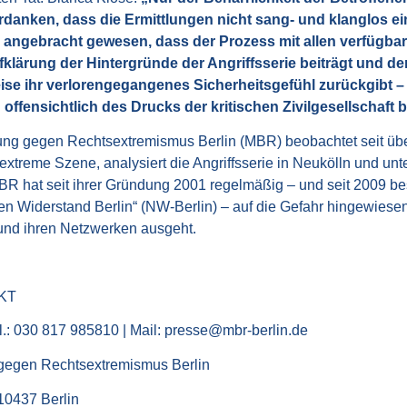
danken, dass die Ermittlungen nicht sang- und klanglos ein
angebracht gewesen, dass der Prozess mit allen verfügbare
lärung der Hintergründe der Angriffsserie beiträgt und de
ise ihr verlorengegangenes Sicherheitsgefühl zurückgibt –
offensichtlich des Drucks der kritischen Zivilgesellschaft b
ung gegen Rechtsextremismus Berlin (MBR) beobachtet seit üb
extreme Szene, analysiert die Angriffsserie in Neukölln und unte
MBR hat seit ihrer Gründung 2001 regelmäßig – und seit 2009 b
en Widerstand Berlin“ (NW-Berlin) – auf die Gefahr hingewiesen
nd ihren Netzwerken ausgeht.
KT
l.: 030 817 985810 | Mail: presse@mbr-berlin.de
gegen Rechtsextremismus Berlin
10437 Berlin