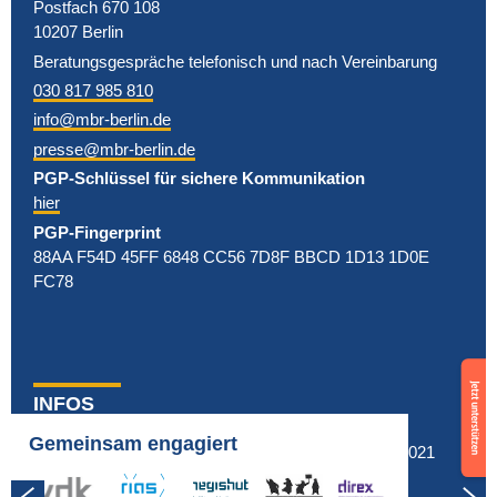
Postfach 670 108
10207 Berlin
Beratungsgespräche telefonisch und nach Vereinbarung
030 817 985 810
info@mbr-berlin.de
presse@mbr-berlin.de
PGP-Schlüssel für sichere Kommunikation
hier
PGP-Fingerprint
88AA F54D 45FF 6848 CC56 7D8F BBCD 1D13 1D0E
FC78
Support
in Bibliotheken
us
INFOS
Kulturkampf von rechts
now
zum Umgang mit dem
Fragen & Antworten
Gemeinsam engagiert
© MBR Berlin 2021
Neue Handreichung
Impressum & Datenschutz
PRESSEMITTEILUNG:
vdk
rias
regishut
bgn
direx
Next: