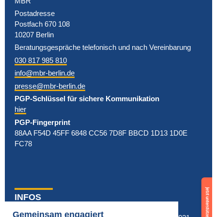
MBR
Postadresse
Postfach 670 108
10207 Berlin
Beratungsgespräche telefonisch und nach Vereinbarung
030 817 985 810
info@mbr-berlin.de
presse@mbr-berlin.de
PGP-Schlüssel für sichere Kommunikation
hier
PGP-Fingerprint
88AA F54D 45FF 6848 CC56 7D8F BBCD 1D13 1D0E
FC78
Berlin
Support
am 29.11. in
us
INFOS
Rechtsextremen
now
Aufmarsch von
Fragen & Antworten
Gemeinsam engagiert