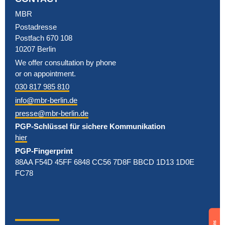
MBR
Postadresse
Postfach 670 108
10207 Berlin
We offer consultation by phone
or on appointment.
030 817 985 810
info@mbr-berlin.de
presse@mbr-berlin.de
PGP-Schlüssel für sichere Kommunikation
hier
PGP-Fingerprint
88AA F54D 45FF 6848 CC56 7D8F BBCD 1D13 1D0E
FC78
Berlin
Vorfälle in
antisemitischer
Support
Zahl
us